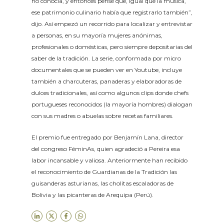
no conocía, y entonces pensé que, igual que la música,
ese patrimonio culinario había que registrarlo también”,
dijo. Así empezó un recorrido para localizar y entrevistar
a personas, en su mayoría mujeres anónimas,
profesionales o domésticas, pero siempre depositarias del
saber de la tradición. La serie, conformada por micro
documentales que se pueden ver en Youtube, incluye
también a charcuteras, panaderas y elaboradoras de
dulces tradicionales, así como algunos clips donde chefs
portugueses reconocidos (la mayoría hombres) dialogan
con sus madres o abuelas sobre recetas familiares.
El premio fue entregado por Benjamín Lana, director
del congreso FéminAs, quien agradeció a Pereira esa
labor incansable y valiosa. Anteriormente han recibido
el reconocimiento de Guardianas de la Tradición las
guisanderas asturianas, las cholitas escaladoras de
Bolivia y las picanteras de Arequipa (Perú).