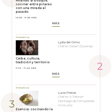
Mirando al bosque,
cocinar entre pinares
con una mirada al
pasado
10:35 - 11:05 HRS
MÁS
PONENCIA
Lydia del Olmo
Chef en Ceibe* (Ourense)
Ceibe, cultura,
tradición y territorio
11:10 - 11:40 HRS
MÁS
PONENCIA
Lucía Freitas
Chef en A Tafona*
(Santiago de Compostela,
A Coruña)
Esencia: cocinando la