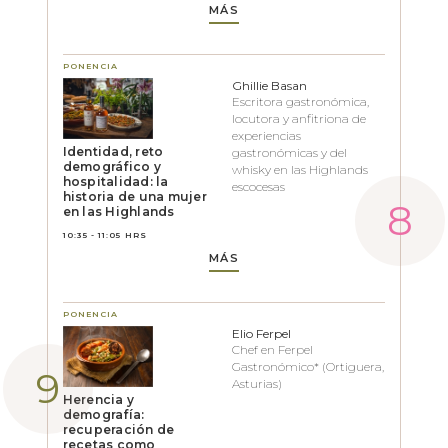
MÁS
PONENCIA
Ghillie Basan
Escritora gastronómica,
locutora y anfitriona de
experiencias
Identidad, reto
gastronómicas y del
demográfico y
whisky en las Highlands
hospitalidad: la
escocesas
historia de una mujer
en las Highlands
10:35 - 11:05 HRS
MÁS
PONENCIA
Elio Ferpel
Chef en Ferpel
Gastronómico* (Ortiguera,
Asturias)
Herencia y
demografía:
recuperación de
recetas como