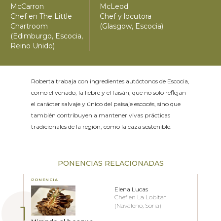
McCarron
McLeod
Chef en The Little
Chef y locutora
Chartroom
(Glasgow, Escocia)
(Edimburgo, Escocia,
Reino Unido)
Roberta trabaja con ingredientes autóctonos de Escocia,
como el venado, la liebre y el faisán, que no solo reflejan
el carácter salvaje y único del paisaje escocés, sino que
también contribuyen a mantener vivas prácticas
tradicionales de la región, como la caza sostenible.
PONENCIAS RELACIONADAS
PONENCIA
Elena Lucas
Chef en La Lobita*
(Navaleno, Soria)