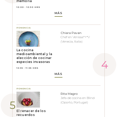
memoria
10:00 - 10:30 HRS
MÁS
PONENCIA
Chiara Pavan
Chef en Venissa*+*V
(Venecia, Italia)
La cocina
medioambiental y la
elección de cocinar
especies invasoras
10:35 - 11:05 HRS
MÁS
PONENCIA
Rita Magro
Jefa de cocina en Blind
(Oporto, Portugal)
El renacer de los
recuerdos