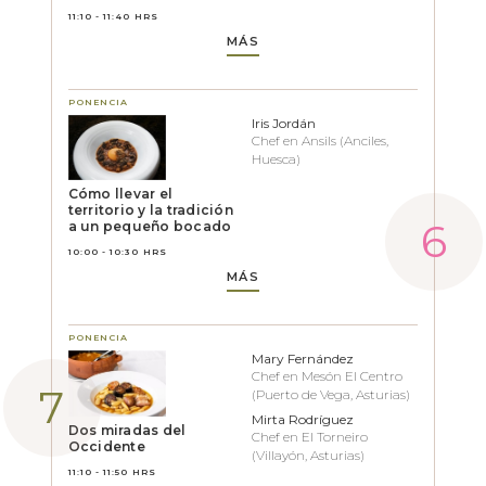
11:10 - 11:40 HRS
MÁS
PONENCIA
Iris Jordán
Chef en Ansils (Anciles,
Huesca)
Cómo llevar el
territorio y la tradición
a un pequeño bocado
10:00 - 10:30 HRS
MÁS
PONENCIA
Mary Fernández
Chef en Mesón El Centro
(Puerto de Vega, Asturias)
Mirta Rodríguez
Dos miradas del
Chef en El Torneiro
Occidente
(Villayón, Asturias)
11:10 - 11:50 HRS