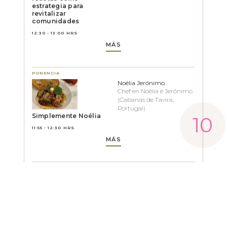
estrategia para
revitalizar
comunidades
12:30 - 13:00 HRS
MÁS
PONENCIA
Noélia Jerónimo
Chef en Noélia e Jerónimo
(Cabanas de Tavira,
Portugal)
Simplemente Noélia
11:55 - 12:30 HRS
MÁS